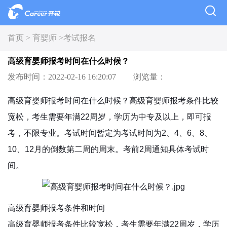
首页 >
育婴师 >
考试报名
高级育婴师报考时间在什么时候？
发布时间：2022-02-16 16:20:07
浏览量：
高级育婴师报考时间在什么时候？高级育婴师报考条件比较
宽松，考生需要年满
22周岁，学历为中专及以上，即可报
考，不限专业。考试时间暂定为考试时间为2、4、6、8、
10、12月的倒数第二周的周末。考前2周通知具体考试时
间。
高级育婴师报考条件和时间
高级育婴师报考条件比较宽松，考生需要年满
22周岁，学历