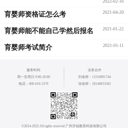
2022-02-16
2021-04-20
育婴师资格证怎么考
2021-01-22
育婴师能不能自己学然后报名
2021-01-11
育婴师考试简介
服务时间
业务合作
周一至周日 9:00-20:00
刘老师：13310891744
电话：400-616-3379
张老师：18148953365
©2014-2022 All rights reserved 广州开锐教育科技有限公司